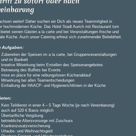
tritt zu sofort oder nach
reinbarung
achsen weiter! Daher suchen wir Dich als neues Teammitglied in
er hochmodernen Küche. Das Hotel Stadt Aurich mit Restaurant tom
bietet seinen Gästen a la carte und bei Veranstaltungen frische und
ale Küche. Auch unser Catering erfreut sich zunehmender Beliebtheit.
e Aufgaben:
Zubereiten der Speisen im a la carte, bei Gruppenveranstaltungen
und im Bankett
kreative Mitwirkung beim Erstellen des Speisenangebotes
Betreeung des Buffets bei Events
mise en place für eine reibungslosen Küchanablauf
Mitwirkung bei allen Teamentscheidungen
Einhaltung der HAACP- und Hygienerichtlinien in der Küche
ieten:
Kein Teildienst in einer 4 – 5 Tage Woche (je nach Vereinbarung)
auch auf 520 € Basis möglich
Übertarifliche Vergütung
betriebliche Altersvorsorge mit Zuschuss
Krankenzusatzversicherung
Urlaubs- und Weihnachtsgeld