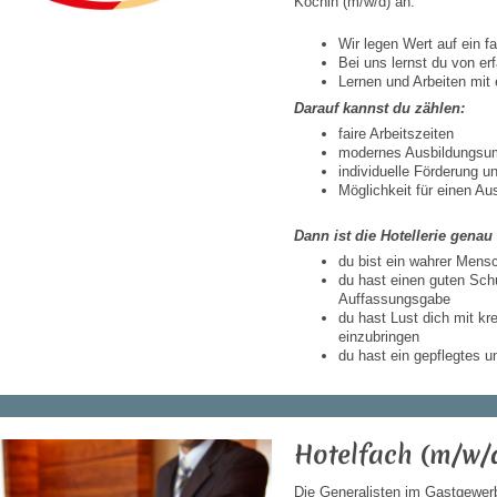
Köchin (m/w/d) an.
Wir legen Wert auf ein f
Bei uns lernst du von er
Lernen und Arbeiten mit
Darauf kannst du zählen:
faire Arbeitszeiten
modernes Ausbildungsu
individuelle Förderung 
Möglichkeit für einen Au
Dann ist die Hotellerie genau 
du bist ein wahrer Mens
du hast einen guten Sch
Auffassungsgabe
du hast Lust dich mit kr
einzubringen
du hast ein gepflegtes 
Hotelfach (m/w/
Die Generalisten im Gastgewer