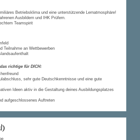
amiliäres Betriebsklima und eine unterstützende Lernatmosphäre!
fahrenen Ausbildern und IHK Prüfern.
 echtem Teamspirit
mfeld
und Teilnahme an Wettbewerben
slandsaufenthalt
das richtige für DICH:
chenfreund
ulabschluss, sehr gute Deutschkenntnisse und eine gute
eativen Ideen aktiv in die Gestaltung deines Ausbildungsplatzes
und aufgeschlossenes Auftreten
d)
be