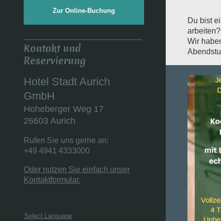
Zur Online-Buchung
Du bist e
arbeiten
Wir haben
Kontakt und
Abendstu
Reservierung
Hotel Stadt Aurich
GmbH
Hoheberger Weg 17
26603 Aurich
Rufen Sie uns gerne an:
+49 4941 4333000
Oder nutzen Sie einfach unser
Kontaktformular.
Select Language