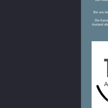
Bei uns le
Die Karri
Ausland all