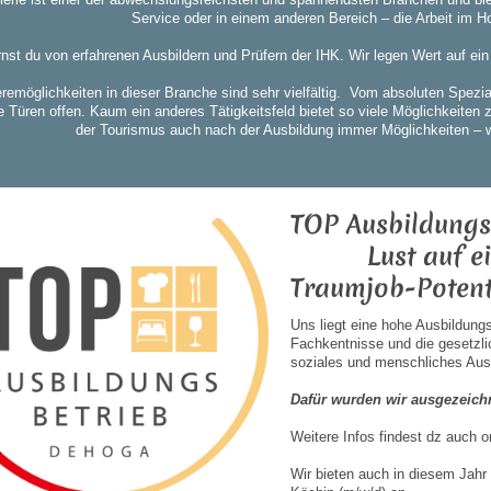
Service oder in einem anderen Bereich – die Arbeit im H
rnst du von erfahrenen Ausbildern und Prüfern der IHK. Wir legen Wert auf ein
eremöglichkeiten in dieser Branche sind sehr vielfältig. Vom absoluten Spezi
e Türen offen. Kaum ein anderes Tätigkeitsfeld bietet so viele Möglichkeiten 
der Tourismus auch nach der Ausbildung immer Möglichkeiten – we
TOP Ausbildungs
Lust auf eine
Traumjob-Potent
Uns liegt eine hohe Ausbildungs
Fachkentnisse und die gesetzli
soziales und menschliches Aus
Dafür wurden wir ausgezeich
Weitere Infos findest dz auch o
Wir bieten auch in diesem Jahr