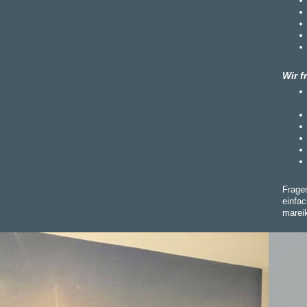
Wir f
Fragen
einfa
marei