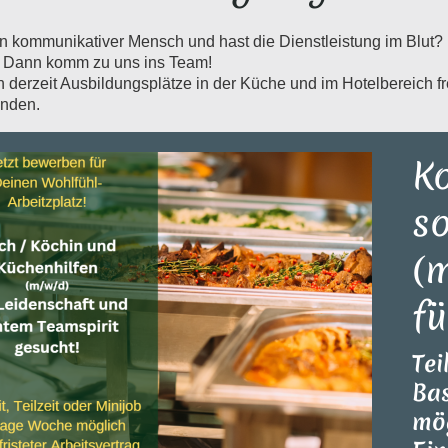
in kommunikativer Mensch und hast die Dienstleistung im Blut? 
?
Dann komm zu uns ins Team!
 derzeit Ausbildungsplätze in der Küche und im Hotelbereich frei
nden.
K
s
(
fü
Tei
Bas
mög