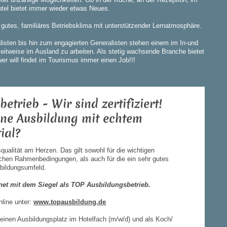
otel bietet immer wieder etwas Neues.
 gutes, familiäres Betriebsklima mit unterstützender Lernatmosphäre.
alisten bis hin zum engagierten Generalisten stehen einem im In-und
zeitweise im Ausland zu arbeiten. Als stetig wachsende Branche bietet
r will findet im Tourismus immer einen Job!!!
betrieb - Wir sind zertifiziert!
 Ausbildung mit echtem
ial?
qualität am Herzen. Das gilt sowohl für die wichtigen
chen Rahmenbedingungen, als auch für die ein sehr gutes
bildungsumfeld.
net mit dem Siegel als TOP Ausbildungsbetrieb.
nline unter:
www.topausbildung.de
 einen Ausbildungsplatz im Hotelfach (m/w/d) und als Koch/