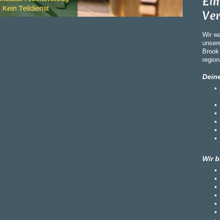
Ein
Ve
Wir w
unser
Brook 
region
Dein
Wir b